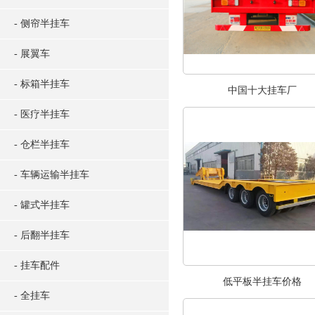
- 侧帘半挂车
- 展翼车
- 标箱半挂车
中国十大挂车厂
- 医疗半挂车
- 仓栏半挂车
- 车辆运输半挂车
- 罐式半挂车
- 后翻半挂车
- 挂车配件
低平板半挂车价格
- 全挂车