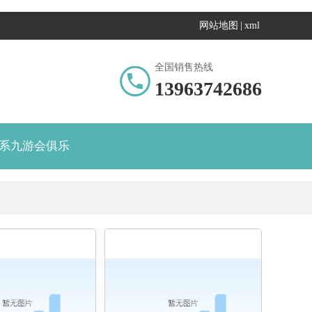
网站地图
|
xml
全国销售热线
13963742686
系九游会俱乐
部