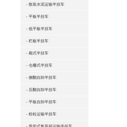
- 散装水泥运输半挂车
- 平板半挂车
- 低平板半挂车
- 栏板半挂车
- 厢式半挂车
- 仓栅式半挂车
- 侧翻自卸半挂车
- 后翻自卸半挂车
- 平板自卸半挂车
- 粉粒运输半挂车
- 骨架式集装箱运输半挂车