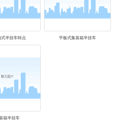
箱式半挂车特点
平板式集装箱半挂车
装箱半挂车