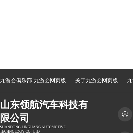
九游会俱乐部-九游会网页版
关于九游会网页版
九
山东领航汽车科技有
限公司
SHANDONG LINGHANG AUTOMOTIVE
TECHNOLOGY CO., LTD