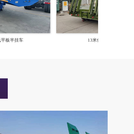
低平板半挂车
13米低平板半挂车