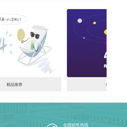
精品推荐
精品推荐
全国销售热线