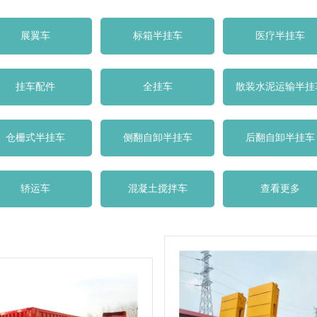
展翼车
标箱半挂车
医疗半挂车
挂车配件
全挂车
散装水泥运输半挂
仓栅式半挂车
侧翻自卸半挂车
后翻自卸半挂车
轿运车
混凝土搅拌车
查看更多