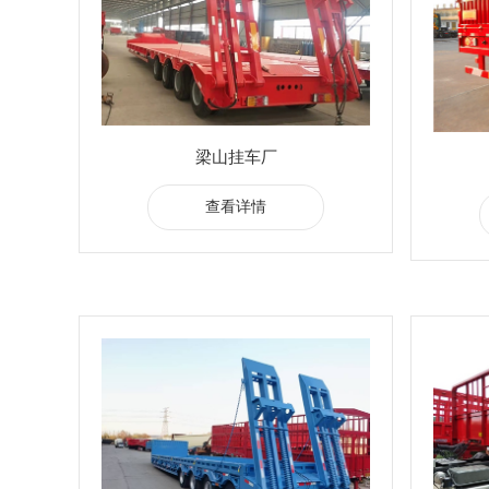
梁山挂车厂
查看详情