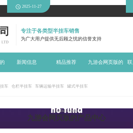
2025-11-27
司
专注于各类型半挂车销售
为广大用户提供无后顾之忧的信誉支持
 LTD
的
新闻信息
精品推荐
九游会网页版的
联
文化
挂车
仓栏半挂车
车辆运输半挂车
罐式半挂车
product center
九游会网页版的产品中心