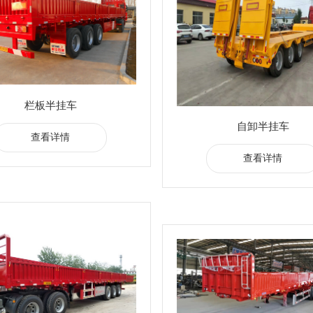
栏板半挂车
自卸半挂车
查看详情
查看详情