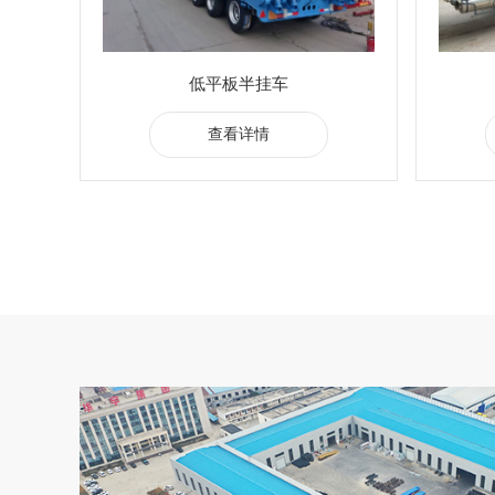
低平板半挂车
查看详情