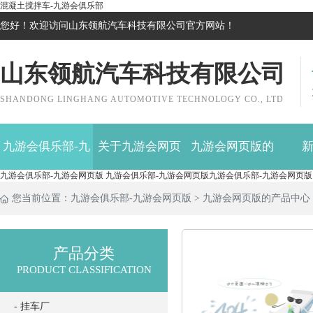
混凝土搅拌车-九游会俱乐部
您好！欢迎访问山东领航汽车科技有限公司官方网站！
山东领航汽车科技有限公司
SHANDONG LINGHANG AUTOMOTIVE TECHNOLOGY CO., LTD
九游会俱乐部-九
关于九游会网页
九游会网页版的
九游会俱乐部-九游会网页版
九游会俱乐部-九游会网页版
九游会俱乐部-九游会网页版
游会网页版
版
产品中心
您当前位置：
九游会俱乐部-九游会网页版
>
九游会网页版的产品中心
产品分类
PRODUCT CLASSIFICATION
- 挂车厂