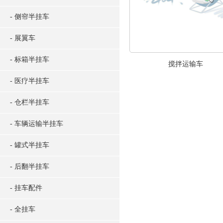
- 侧帘半挂车
- 展翼车
- 标箱半挂车
搅拌运输车
- 医疗半挂车
- 仓栏半挂车
- 车辆运输半挂车
- 罐式半挂车
- 后翻半挂车
- 挂车配件
- 全挂车