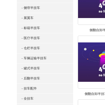
- 侧帘半挂车
- 展翼车
- 标箱半挂车
侧翻自卸
- 医疗半挂车
- 仓栏半挂车
- 车辆运输半挂车
- 罐式半挂车
- 后翻半挂车
- 挂车配件
侧翻自卸半挂
- 全挂车