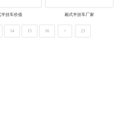
式半挂车价值
厢式半挂车厂家
14
15
16
>
23