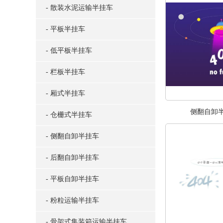
- 散装水泥运输半挂车
- 平板半挂车
- 低平板半挂车
- 栏板半挂车
- 厢式半挂车
侧翻自卸
- 仓栅式半挂车
- 侧翻自卸半挂车
- 后翻自卸半挂车
- 平板自卸半挂车
- 粉粒运输半挂车
- 骨架式集装箱运输半挂车