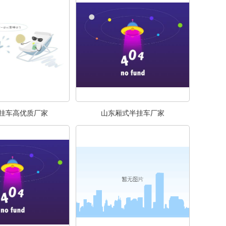
挂车高优质厂家
山东厢式半挂车厂家