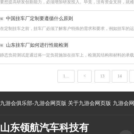
要想提高研发创新能力，必须增加研发投入。毕竟，没有资金支持，就难
中国挂车厂定制要遵循什么原则
在定制挂车之前，挂车厂必须了解客户特殊的需求和要求，例如挂车的运
山东挂车厂如何进行性能检测
静态负荷测试是通过将一定负荷施加在挂车上，检测其结构和材料的承载
1...
<
13
14
九游会俱乐部-九游会网页版
关于九游会网页版
九游会
山东领航汽车科技有